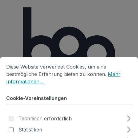
Zum Hauptinhalt springen
Cookie-Voreinstellungen
Diese Website verwendet Cookies, um eine bestmögliche E
Diese Website verwendet Cookies, um eine
bestmögliche Erfahrung bieten zu können.
Mehr
Informationen ...
Ware
Cookie-Voreinstellungen
boo Azubi
Technisch erforderlich
Statistiken
Bildergalerie überspringen